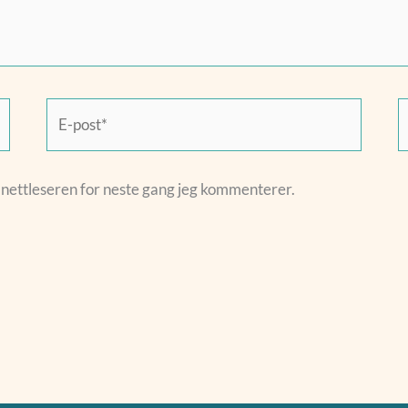
E-
W
post*
e nettleseren for neste gang jeg kommenterer.