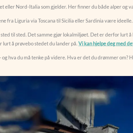
et eller Nord-Italia som gjelder. Her finner du både alper og 
fra Liguria via Toscana til Sicilia eller Sardinia være ideelle.
sted til sted. Det samme gjør lokalmiljøet. Det er derfor lurt 
r lurt å prøvebo stedet du lander på.
Vi kan hjelpe deg med de
– og hva du må tenke på videre. Hva er det du drømmer om? Hv