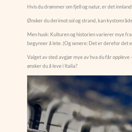
Hvis du drømmer om fjell og natur, er det innland
Ønsker du derimot sol og strand, kan kystområdene 
Men husk: Kulturen og historien varierer mye fra 
begynner å lete. (Og senere: Det er derefor det e
Valget av sted avgjør mye av hva du får oppleve 
ønsker du å leve i Italia?