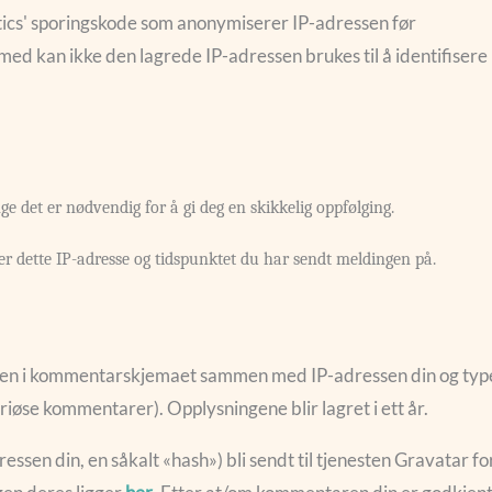
tics' sporingskode som anonymiserer IP-adressen før
ed kan ikke den lagrede IP-adressen brukes til å identifisere
e det er nødvendig for å gi deg en skikkelig oppfølging.
tter dette IP-adresse og tidspunktet du har sendt meldingen på.
onen i kommentarskjemaet sammen med IP-adressen din og typ
iøse kommentarer). Opplysningene blir lagret i ett år.
essen din, en såkalt «hash») bli sendt til tjenesten Gravatar fo