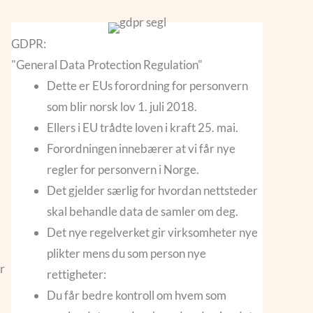
GDPR:
"General Data Protection Regulation"
Dette er EUs
forordning
for personvern
som blir norsk lov 1. juli 2018.
Ellers i EU trådte loven i kraft 25. mai.
Forordningen innebærer at vi får nye
regler for personvern i Norge.
Det gjelder særlig for hvordan nettsteder
skal behandle data de samler om deg.
Det nye regelverket gir virksomheter nye
plikter mens du som person nye
r
rettigheter:
Du får bedre kontroll om hvem som