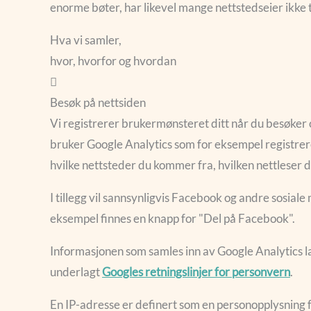
enorme bøter, har likevel mange nettstedseier ikke t
Hva vi samler,
hvor, hvorfor og hvordan
Besøk på nettsiden
Vi registrerer brukermønsteret ditt når du besøker o
bruker Google Analytics som for eksempel registrere
hvilke nettsteder du kommer fra, hvilken nettleser 
I tillegg vil sannsynligvis Facebook og andre sosiale
eksempel finnes en knapp for "Del på Facebook".
Informasjonen som samles inn av Google Analytics l
underlagt
Googles retningslinjer for personvern
.
En IP-adresse er definert som en personopplysning f