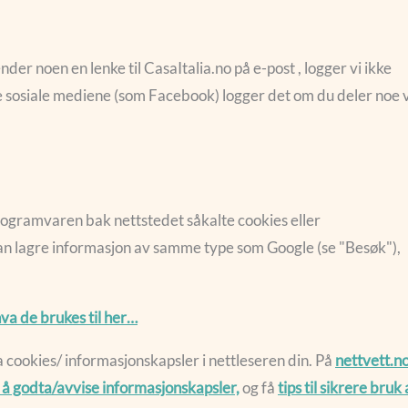
er noen en lenke til CasaItalia.no på e-post , logger vi ikke
ike sosiale mediene (som Facebook) logger det om du deler noe 
 programvaren bak nettstedet såkalte cookies eller
kan lagre informasjon av samme type som Google (se "Besøk"),
va de brukes til her…
 cookies/ informasjonskapsler i nettleseren din. På
nettvett.n
or å godta/avvise informasjonskapsler,
og få
tips til sikrere bruk