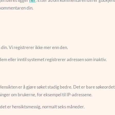
gen deres ligger
her
. Etter at/om kommentaren din er godkjent
d kommentaren din.
 din. Vi registrerer ikke mer enn den.
 dem eller inntil systemet registrerer adressen som inaktiv.
Hensikten er å gjøre søket stadig bedre. Det er bare søkeordet
ninger om brukerne, for eksempel til IP-adressene.
 det er hensiktsmessig, normalt seks måneder.