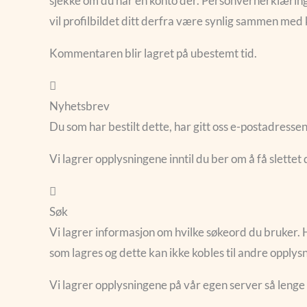
sjekke om du har en konto der. Personvernerklærin
vil profilbildet ditt derfra være synlig sammen me
Kommentaren blir lagret på ubestemt tid.
Nyhetsbrev
Du som har bestilt dette, har gitt oss e-postadressen
Vi lagrer opplysningene inntil du ber om å få slettet
Søk
Vi lagrer informasjon om hvilke søkeord du bruker. 
som lagres og dette kan ikke kobles til andre opplys
Vi lagrer opplysningene på vår egen server så lenge