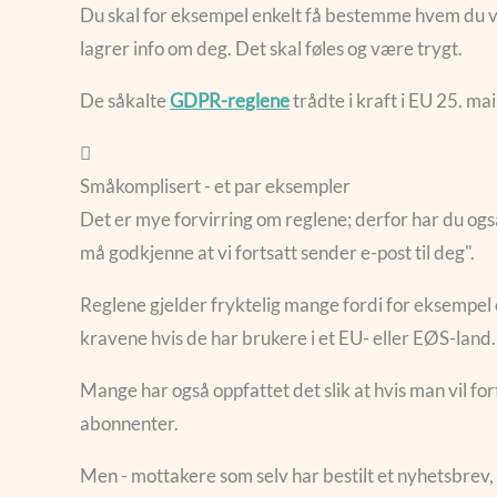
Du skal for eksempel enkelt få bestemme hvem du vil
lagrer info om deg. Det skal føles og være trygt.
De såkalte
GDPR-reglene
trådte i kraft i EU 25. mai
Småkomplisert - et par eksempler
Det er mye forvirring om reglene; derfor har du ogs
må godkjenne at vi fortsatt sender e-post til deg".
Reglene gjelder fryktelig mange fordi for eksempel 
kravene hvis de har brukere i et EU- eller EØS-land.
Mange har også oppfattet det slik at hvis man vil fo
abonnenter.
Men - mottakere som selv har bestilt et nyhetsbrev, 