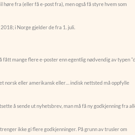
 høre fra (eller få e-post fra), men også få styre hvem som
 2018; i Norge gjelder de fra 1. juli.
å fått mange flere e-poster enn egentlig nødvendig av typen "
et norsk eller amerikansk eller… indisk nettsted må oppfylle
rtsette å sende ut nyhetsbrev, man må få ny godkjenning fra all
trenger ikke gi flere godkjenninger. På grunn av trusler om