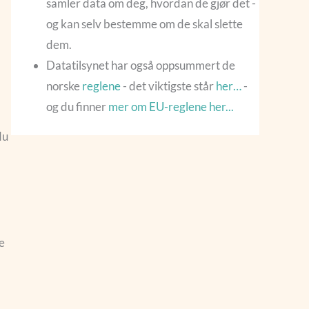
samler data om deg, hvordan de gjør det -
og kan selv bestemme om de skal slette
dem.
Datatilsynet har også oppsummert de
norske
reglene
- det viktigste står
her…
-
og du finner
mer om EU-reglene her...
du
e